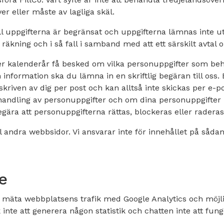
er eller måste av lagliga skäl.
ll uppgifterna är begränsat och uppgifterna lämnas inte ut
o räkning och i så fall i samband med att ett särskilt avtal
per kalenderår få besked om vilka personuppgifter som be
n information ska du lämna in en skriftlig begäran till oss.
riven av dig per post och kan alltså inte skickas per e-po
andling av personuppgifter och om dina personuppgifter 
gära att personuppgifterna rättas, blockeras eller raderas
l andra webbsidor. Vi ansvarar inte för innehållet på såda
e
att mäta webbplatsens trafik med Google Analytics och mö
nte att generera någon statistik och chatten inte att funge