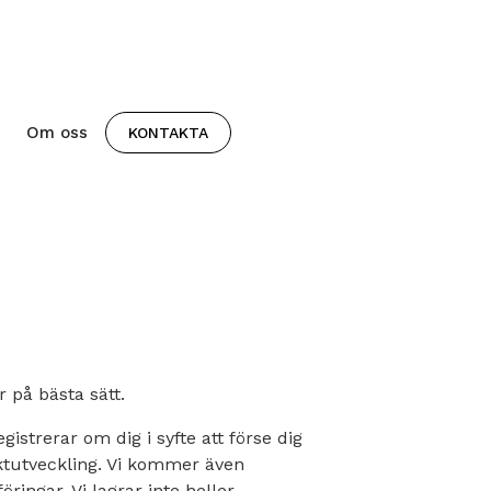
Om oss
KONTAKTA
r på bästa sätt.
strerar om dig i syfte att förse dig
ktutveckling. Vi kommer även
ringar. Vi lagrar inte heller