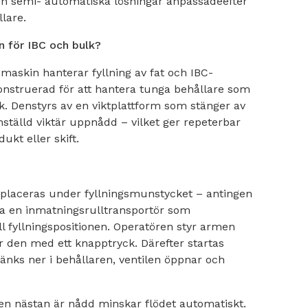
h semi- automatiska lösningar anpassadeefter
lare.
n för IBC och bulk?
maskin hanterar fyllning av fat och IBC-
onstruerad för att hantera tunga behållare som
k. Denstyrs av en viktplattform som stänger av
inställd viktär uppnådd – vilket ger repeterbar
ukt eller skift.
C placeras under fyllningsmunstycket – antingen
ia en inmatningsrulltransportör som
ll fyllningspositionen. Operatören styr armen
r den med ett knapptryck. Därefter startas
änks ner i behållaren, ventilen öppnar och
ten nästan är nådd minskar flödet automatiskt.