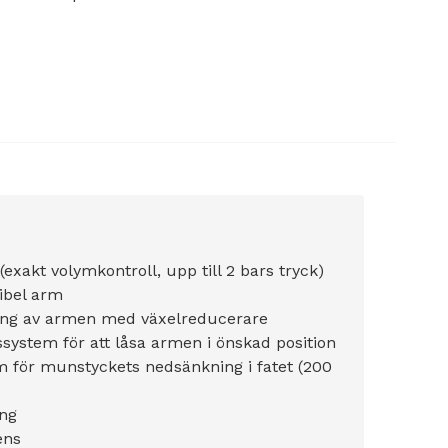
 (exakt volymkontroll, upp till 2 bars tryck)
ibel arm
ring av armen med växelreducerare
ystem för att låsa armen i önskad position
 för munstyckets nedsänkning i fatet (200
ng
ens