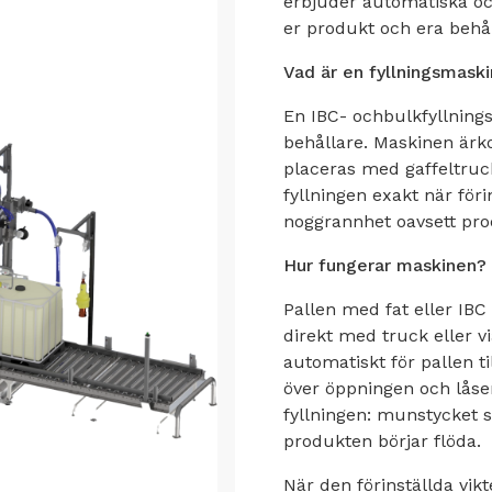
erbjuder automatiska oc
er produkt och era behål
Vad är en fyllningsmaski
En IBC- ochbulkfyllnings
behållare. Maskinen ärk
placeras med gaffeltruc
fyllningen exakt när för
noggrannhet oavsett prod
Hur fungerar maskinen?
Pallen med fat eller IB
direkt med truck eller v
automatiskt för pallen ti
över öppningen och låse
fyllningen: munstycket s
produkten börjar flöda.
När den förinställda vik