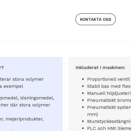
KONTAKTA OSS
r?
Inkluderat i maskinen:
terar stora volymer
Proportionell ventil
iga exempel
Stabil bas med flex
Manuell höjdjuste
ngsmedel, lösningsmedel,
Pneumatiskt bromss
cher där stora volymer
Pneumatiskt system
mm)
er, mejeriprodukter,
Munstyckesstängni
PLC och HMI Siem