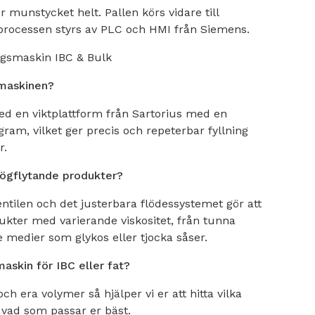
er munstycket helt. Pallen körs vidare till
 processen styrs av PLC och HMI från Siemens.
ingsmaskin IBC & Bulk
 maskinen?
d en viktplattform från Sartorius med en
am, vilket ger precis och repeterbar fyllning
r.
rögflytande produkter?
entilen och det justerbara flödessystemet gör att
kter med varierande viskositet, från tunna
de medier som glykos eller tjocka såser.
askin för IBC eller fat?
h era volymer så hjälper vi er att hitta vilka
 vad som passar er bäst.