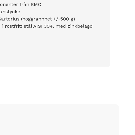
onenter från SMC
munstycke
Sartorius (noggrannhet +/-500 g)
i rostfritt stål AISI 304, med zinkbelagd