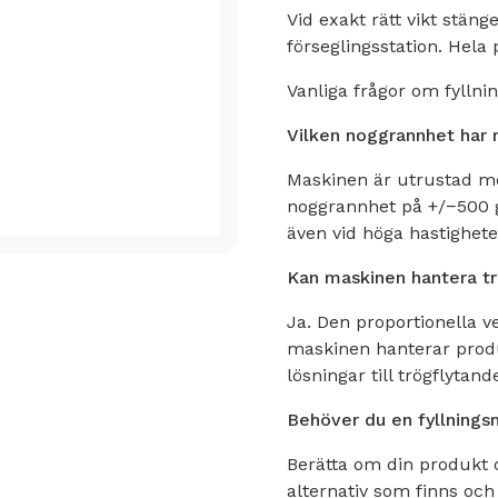
Vid exakt rätt vikt stäng
förseglingsstation. Hela
Vanliga frågor om fylln
Vilken noggrannhet har
Maskinen är utrustad me
noggrannhet på +/−500 gr
även vid höga hastighete
Kan maskinen hantera t
Ja. Den proportionella v
maskinen hanterar produ
lösningar till trögflytan
Behöver du en fyllningsm
Berätta om din produkt oc
alternativ som finns och