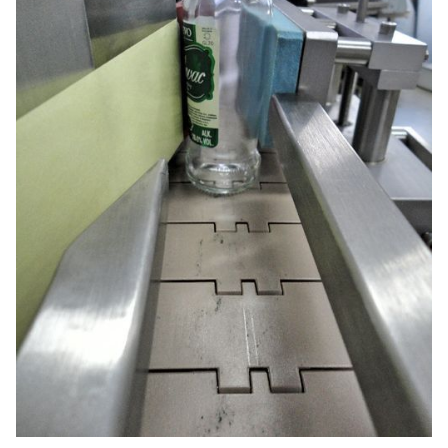
ETIKETT PÅ KONISKA FLASKOR
"KOLMAN Labeler" är en maskin utformad för
att applicera etiketter på runda koniska flaskor.
Maskinen använder självhäftande rulletiketter.